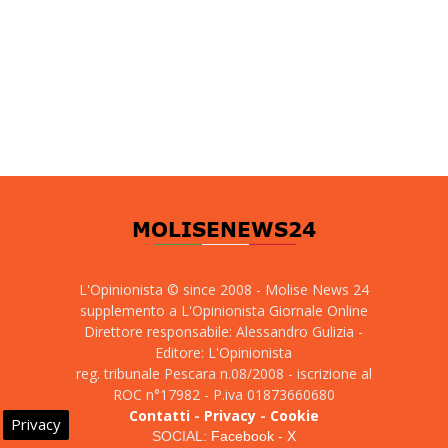
L'Opinionista © since 2008 - Molise News 24
supplemento a L'Opinionista Giornale Online
Direttore responsabile: Alessandro Gulizia -
Editore: L'Opinionista
reg. tribunale Pescara n.08/2008 - iscrizione al
ROC n°17982 - P.iva 01873660680
Contatti
-
Privacy
-
Cookie
Privacy
SOCIAL:
Facebook
-
X