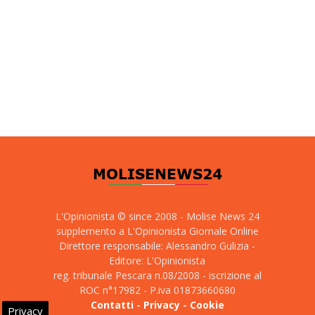
L'Opinionista © since 2008 - Molise News 24
supplemento a L'Opinionista Giornale Online
Direttore responsabile: Alessandro Gulizia -
Editore: L'Opinionista
reg. tribunale Pescara n.08/2008 - iscrizione al
ROC n°17982 - P.iva 01873660680
Contatti
-
Privacy
-
Cookie
Privacy