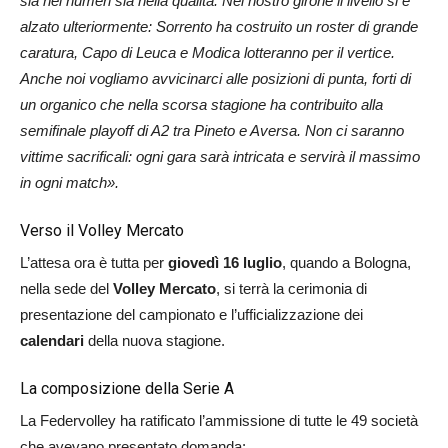
sia nei numeri sia nella qualità. Nel nostro girone il livello si è
alzato ulteriormente: Sorrento ha costruito un roster di grande
caratura, Capo di Leuca e Modica lotteranno per il vertice.
Anche noi vogliamo avvicinarci alle posizioni di punta, forti di
un organico che nella scorsa stagione ha contribuito alla
semifinale playoff di A2 tra Pineto e Aversa. Non ci saranno
vittime sacrificali: ogni gara sarà intricata e servirà il massimo
in ogni match».
Verso il Volley Mercato
L’attesa ora è tutta per
giovedì 16 luglio
, quando a Bologna,
nella sede del
Volley Mercato
, si terrà la cerimonia di
presentazione del campionato e l’ufficializzazione dei
calendari
della nuova stagione.
La composizione della Serie A
La Federvolley ha ratificato l’ammissione di tutte le 49 società
che avevano presentato domanda: