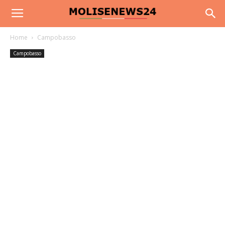
Home
Campobasso
Campobasso