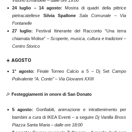
Vittorio Emanuele – dalle ore 19:00
24 luglio – 14 agosto:
Mostra di quadri della pittrice
pietracatellese
Silvia Spallone
Sala Comunale – Via
Fontanelle
27 luglio:
Festival Itinerante del Racconto “Una terra
chiamata Molise” –
Scoperte, musica, cultura e tradizioni –
Centro Storico
☀️
AGOSTO
1° agosto:
Finale Torneo Calcio a 5 – Dj Set
Campo
Polivalente “A. Conte” – Via Giovanni XXIII
🎉
Festeggiamenti in onore di San Donato
5 agosto:
Gonfiabili, animazione e intrattenimento per
bambini a cura di IKEA Eventi – a seguire
Dj Vanilla Bross
Piazza Santa Maria – dalle ore 18:00