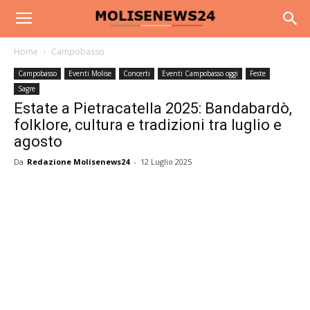
Home
Campobasso
Campobasso
Eventi Molise
Concerti
Eventi Campobasso oggi
Feste
Sagre
Estate a Pietracatella 2025: Bandabardò,
folklore, cultura e tradizioni tra luglio e
agosto
Da
Redazione Molisenews24
-
12 Luglio 2025