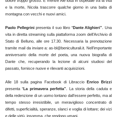
dolore troppo grosso. E mentre Ale lotta in ospedale tra la vita
e la morte, Nicola trascorre qualche giorno in una baita di
montagna con vecchi e nuovi amici.
Paolo Pellegrini
presenta il suo libro “
Dante Alighieri”
. Una
vita in diretta streaming sulla piattaforma zoom dell’Archivio di
Stato di Belluno, alle ore 17.30. Necessaria la prenotazione
tramite mail da inviare a: as-bl@beniculturali.it. Nell’importante
anniversario della morte del poeta, una nuova biografia di
Dante che, recuperando la lezione di alcuni studiosi del
passato, fornisce nuove e rilevanti acquisizioni.
Alle 18 sulla pagina Facebook di Libraccio
Enrico Brizzi
presenta “
La primavera perfetta”
. La storia della caduta e
della redenzione di un uomo lontano dall’essere perfetto, ma al
tempo stesso irresistibile, un meraviglioso concentrato di
difetti, superficialità, speranze, slanci e voglia di lottare; dei vizi
e delle virtù, insomma, che rendono umani.