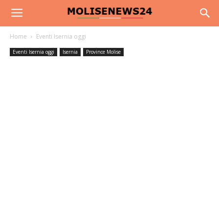
Home
Eventi Isernia oggi
Eventi Isernia oggi
Isernia
Province Molise