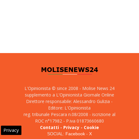
L'Opinionista © since 2008 - Molise News 24
supplemento a L'Opinionista Giornale Online
Direttore responsabile: Alessandro Gulizia -
Editore: L'Opinionista
reg. tribunale Pescara n.08/2008 - iscrizione al
ROC n°17982 - P.iva 01873660680
Contatti
-
Privacy
-
Cookie
Privacy
SOCIAL:
Facebook
-
X