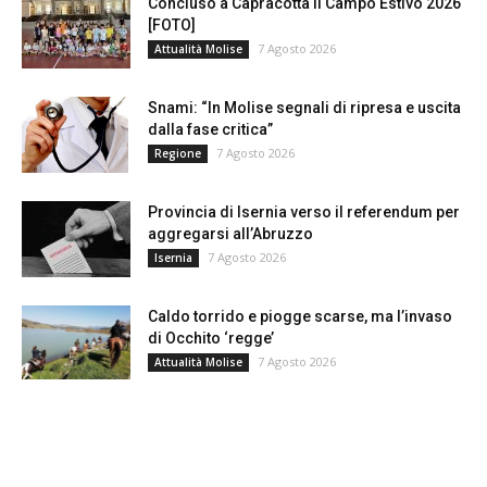
Concluso a Capracotta il Campo Estivo 2026
[FOTO]
7 Agosto 2026
Attualità Molise
Snami: “In Molise segnali di ripresa e uscita
dalla fase critica”
7 Agosto 2026
Regione
Provincia di Isernia verso il referendum per
aggregarsi all’Abruzzo
7 Agosto 2026
Isernia
Caldo torrido e piogge scarse, ma l’invaso
di Occhito ‘regge’
7 Agosto 2026
Attualità Molise