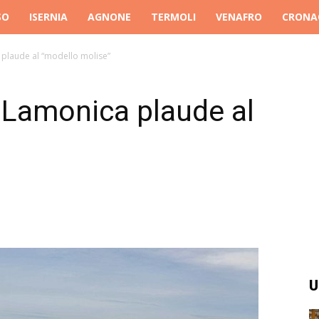
SO
ISERNIA
AGNONE
TERMOLI
VENAFRO
CRONA
a plaude al “modello molise”
, Lamonica plaude al
U