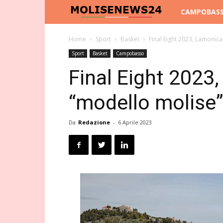
Molise
CAMPOBAS
News
Home
Sport
Basket
Final Eight 2023, Lamonic
Sport
Basket
Campobasso
24
Final Eight 2023
“modello molise”
Da
Redazione
-
6 Aprile 2023