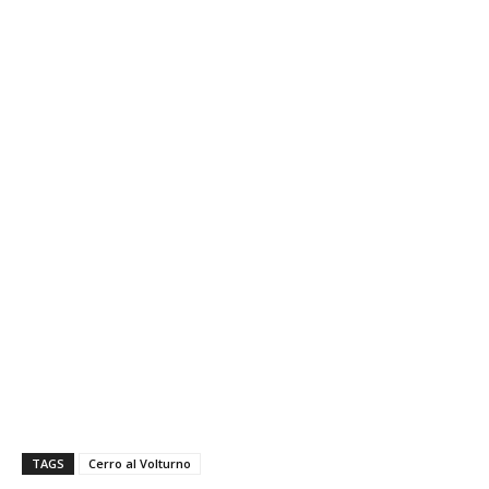
TAGS
Cerro al Volturno