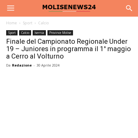
Home
Sport
Calcio
Sport
Calcio
Isernia
Province Molise
Finale del Campionato Regionale Under
19 – Juniores in programma il 1° maggio
a Cerro al Volturno
Da
Redazione
-
30 Aprile 2024