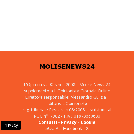
L'Opinionista © since 2008 - Molise News 24
supplemento a L'Opinionista Giornale Online
Direttore responsabile: Alessandro Gulizia -
Editore: L'Opinionista
reg. tribunale Pescara n.08/2008 - iscrizione al
ROC n°17982 - P.iva 01873660680
Contatti
-
Privacy
-
Cookie
Privacy
SOCIAL:
Facebook
-
X