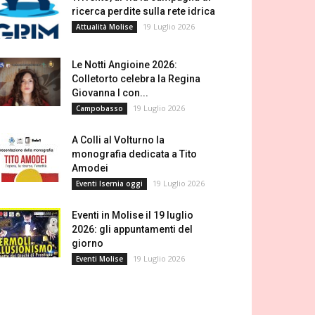
ricerca perdite sulla rete idrica
19 Luglio 2026
Attualità Molise
Le Notti Angioine 2026:
Colletorto celebra la Regina
Giovanna I con...
19 Luglio 2026
Campobasso
A Colli al Volturno la
monografia dedicata a Tito
Amodei
19 Luglio 2026
Eventi Isernia oggi
Eventi in Molise il 19 luglio
2026: gli appuntamenti del
giorno
19 Luglio 2026
Eventi Molise