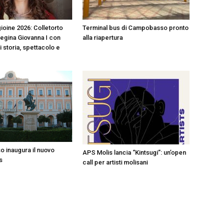
ioine 2026: Colletorto
Terminal bus di Campobasso pronto
Regina Giovanna I con
alla riapertura
i storia, spettacolo e
 inaugura il nuovo
APS Molis lancia “Kintsugi”: un’open
s
call per artisti molisani