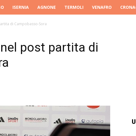
SO
ISERNIA
AGNONE
TERMOLI
VENAFRO
CRONA
 partita di Campobasso-Sora
nel post partita di
ra
U