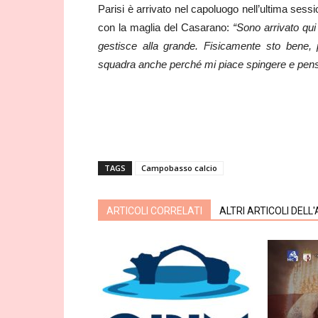
Parisi è arrivato nel capoluogo nell’ultima sess
con la maglia del Casarano:
“Sono arrivato qui
gestisce alla grande. Fisicamente sto bene, p
squadra anche perché mi piace spingere e penso
TAGS
Campobasso calcio
ARTICOLI CORRELATI
ALTRI ARTICOLI DELL