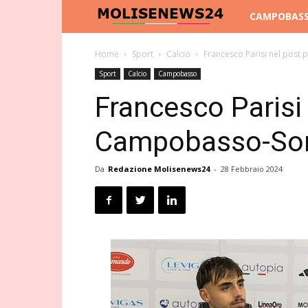
Molise
CAMPOBAS
News
Home
Sport
Calcio
Francesco Parisi nel post
Sport
Calcio
Campobasso
24
Francesco Parisi 
Campobasso-So
Da
Redazione Molisenews24
-
28 Febbraio 2024