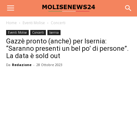
Home
Eventi Molise
Concerti
Eventi Molise
Concerti
Isernia
Gazzè pronto (anche) per Isernia:
“Saranno presenti un bel po’ di persone”.
La data è sold out
Da
Redazione
-
28 Ottobre 2023