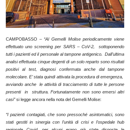
CAMPOBASSO –
“Al Gemelli Molise periodicamente viene
effettuato uno screening per SARS – CoV-2, sottoponendo
tutti i pazienti ed il personale al tampone antigenico. Dall’ultima
analisi effettuata cinque degenti di un solo reparto sono risultati
positivi al test, diagnosi confermata anche dal tampone
molecolare. E’ stata quindi attivata la procedura di emergenza,
avviando anche le attività di tracciamento di tutte le persone
presenti in struttura. Fortunatamente non sono emersi altri
casi”
si legge ancora nella nota del Gemelli Molise:
“I pazienti contagiati, che sono pressoché asintomatici, sono
stati gestiti in sinergia con l’unità di crisi e l’ospedale hub
regionale Covid, per alcuni erano già state disposte le