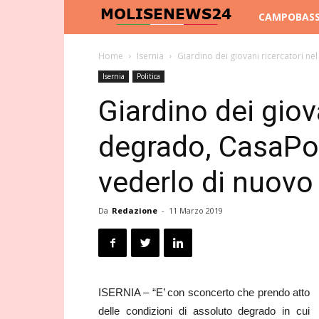
Molise
CAMPOBAS
News
Home
Isernia
Giardino dei giovani ricercatori ne
Isernia
Politica
24
Giardino dei giov
degrado, CasaPou
vederlo di nuovo
Da
Redazione
-
11 Marzo 2019
ISERNIA – “E’ con sconcerto che prendo atto
delle condizioni di assoluto degrado in cui