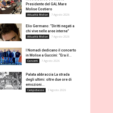
Presidente del GAL Mare
Molise Costiero
7 Agosto 2026
Attualità Molise
Elio Germano: “Diritti negati a
chi vive nelle aree interne”
7 Agosto 2026
Attualità Molise
I Nomadi dedicano il concerto
in Molise a Guccini: “Era il...
7 Agosto 2026
Concerti
Palata abbraccia La strada
degli ultimi: oltre due ore di
emozioni...
7 Agosto 2026
Campobasso