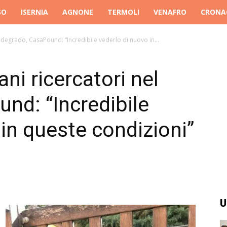
SO
ISERNIA
AGNONE
TERMOLI
VENAFRO
CRONA
l degrado, CasaPound: “Incredibile vederlo di nuovo in...
ani ricercatori nel
nd: “Incredibile
 in queste condizioni”
U