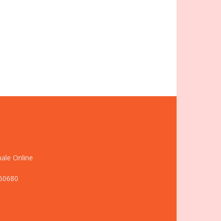
nale Online
660680