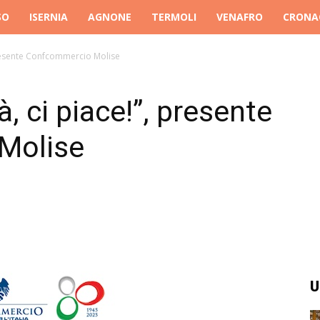
SO
ISERNIA
AGNONE
TERMOLI
VENAFRO
CRONA
 presente Confcommercio Molise
à, ci piace!”, presente
Molise
U