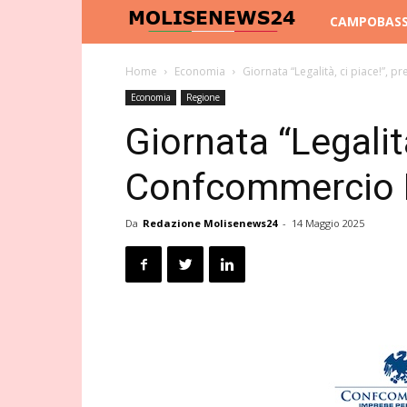
Molise
CAMPOBAS
News
Home
Economia
Giornata “Legalità, ci piace!”,
Economia
Regione
24
Giornata “Legalit
Confcommercio 
Da
Redazione Molisenews24
-
14 Maggio 2025