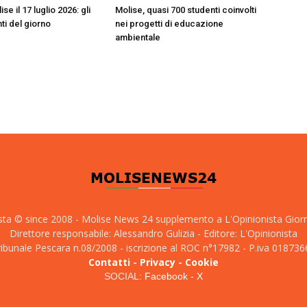
ise il 17 luglio 2026: gli
Molise, quasi 700 studenti coinvolti
i del giorno
nei progetti di educazione
ambientale
sta © since 2008 - Molise News 24 supplemento a L'Opinionista Gior
Direttore responsabile: Alessandro Gulizia - Editore: L'Opinionista
tribunale Pescara n.08/2008 - iscrizione al ROC n°17982 - P.iva 01873
Contatti
-
Privacy
-
Cookie
SOCIAL:
Facebook
-
X