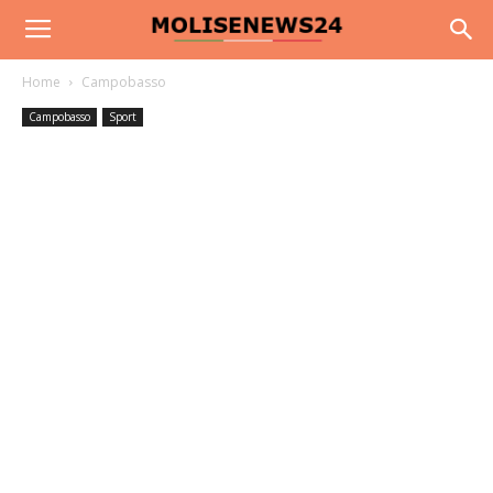
Home
Campobasso
Campobasso
Sport