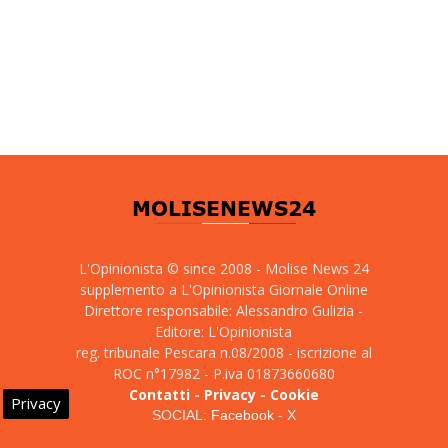
L'Opinionista © since 2008 - Molise News 24
supplemento a L'Opinionista Giornale Online
Direttore responsabile: Alessandro Gulizia -
Editore: L'Opinionista
reg. tribunale Pescara n.08/2008 - iscrizione al
ROC n°17982 - P.iva 01873660680
Contatti
-
Privacy
-
Cookie
Privacy
SOCIAL:
Facebook
-
X