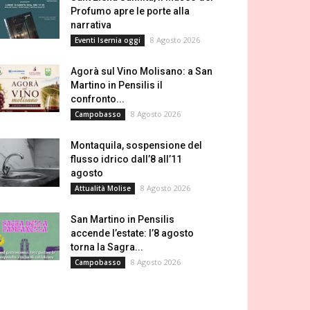
Profumo apre le porte alla
narrativa
8 Agosto 2026
Eventi Isernia oggi
Agorà sul Vino Molisano: a San
Martino in Pensilis il
confronto...
8 Agosto 2026
Campobasso
Montaquila, sospensione del
flusso idrico dall’8 all’11
agosto
8 Agosto 2026
Attualità Molise
San Martino in Pensilis
accende l’estate: l’8 agosto
torna la Sagra...
8 Agosto 2026
Campobasso