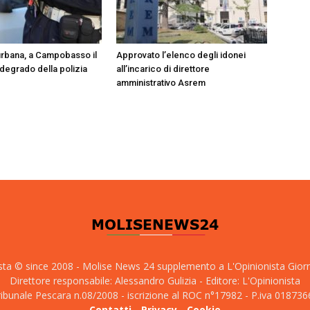
rbana, a Campobasso il
Approvato l’elenco degli idonei
 degrado della polizia
all’incarico di direttore
amministrativo Asrem
sta © since 2008 - Molise News 24 supplemento a L'Opinionista Gior
Direttore responsabile: Alessandro Gulizia - Editore: L'Opinionista
tribunale Pescara n.08/2008 - iscrizione al ROC n°17982 - P.iva 01873
Contatti
-
Privacy
-
Cookie