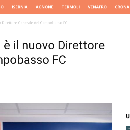
SO
ISERNIA
AGNONE
TERMOLI
VENAFRO
CRONA
vo Direttore Generale del Campobasso FC
è il nuovo Direttore
ampobasso FC
U