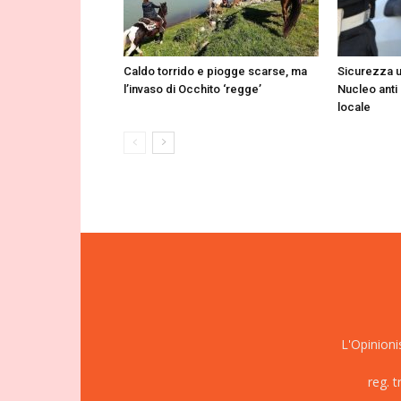
Caldo torrido e piogge scarse, ma
Sicurezza u
l’invaso di Occhito ‘regge’
Nucleo anti
locale
L'Opinioni
reg. 