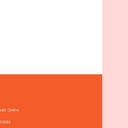
nale Online
660680