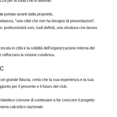
a per la sfida che lo attende:
to
portato avanti dalla proprietà.
pobasso, “una città che non ha bisogno di presentazioni”.
 professionisti seri, ruoli definiti, una struttura che lavora
evuta in città e la solidità dell’organizzazione interna del
 e rafforzano la visione condivisa.
FC
on grande fiducia, certa che la sua esperienza e la sua
unto per il presente e il futuro del club.
obiettivo comune di continuare a far crescere il progetto
orama calcistico nazionale.