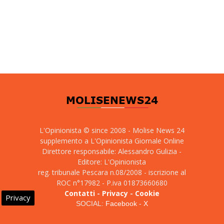
L'Opinionista © since 2008 - Molise News 24
supplemento a L'Opinionista Giornale Online
Direttore responsabile: Alessandro Gulizia -
Editore: L'Opinionista
reg. tribunale Pescara n.08/2008 - iscrizione al
ROC n°17982 - P.iva 01873660680
Contatti
-
Privacy
-
Cookie
Privacy
SOCIAL:
Facebook
-
X