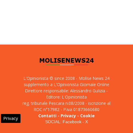
L'Opinionista © since 2008 - Molise News 24
supplemento a L'Opinionista Giornale Online
Direttore responsabile: Alessandro Gulizia -
Editore: L'Opinionista
reg. tribunale Pescara n.08/2008 - iscrizione al
ROC n°17982 - P.iva 01873660680
Contatti
-
Privacy
-
Cookie
Privacy
SOCIAL:
Facebook
-
X