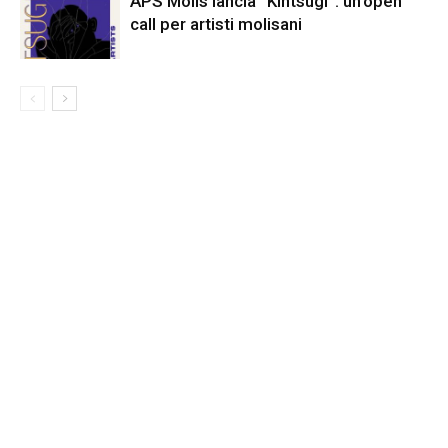
APS Molis lancia “Kintsugi”: un’open
call per artisti molisani