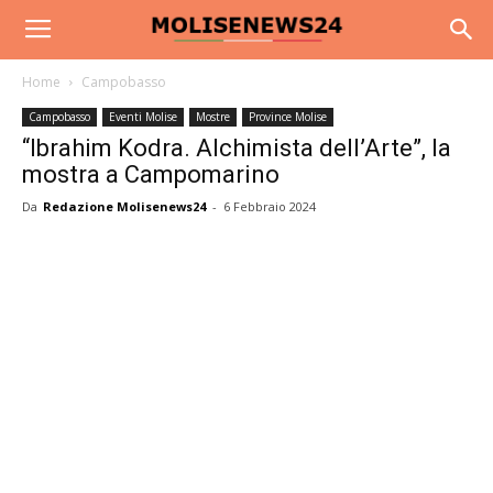
Home
Campobasso
Campobasso
Eventi Molise
Mostre
Province Molise
“Ibrahim Kodra. Alchimista dell’Arte”, la
mostra a Campomarino
Da
Redazione Molisenews24
-
6 Febbraio 2024