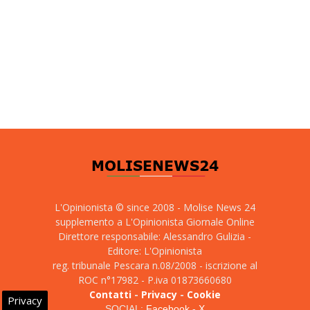
L'Opinionista © since 2008 - Molise News 24
supplemento a L'Opinionista Giornale Online
Direttore responsabile: Alessandro Gulizia -
Editore: L'Opinionista
reg. tribunale Pescara n.08/2008 - iscrizione al
ROC n°17982 - P.iva 01873660680
Contatti
-
Privacy
-
Cookie
Privacy
SOCIAL:
Facebook
-
X