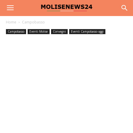
Home
Campobasso
Campobasso
Eventi Molise
Convegni
Eventi Campobasso oggi