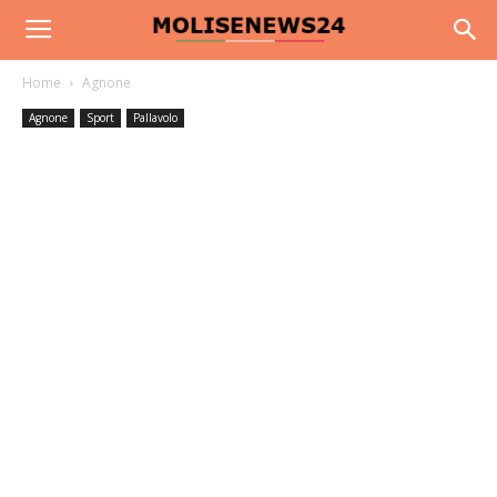
Home
Agnone
Agnone
Sport
Pallavolo