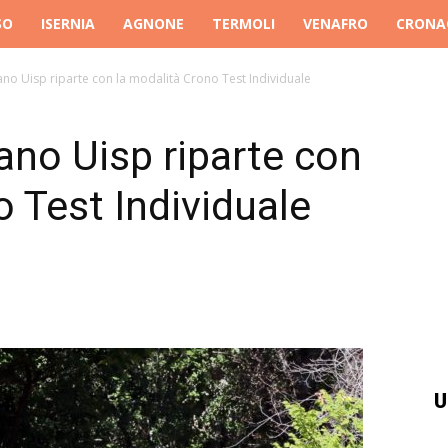
SO
ISERNIA
AGNONE
TERMOLI
VENAFRO
CRONA
no Uisp riparte con la modalità Crono Test Individuale
ano Uisp riparte con
o Test Individuale
U