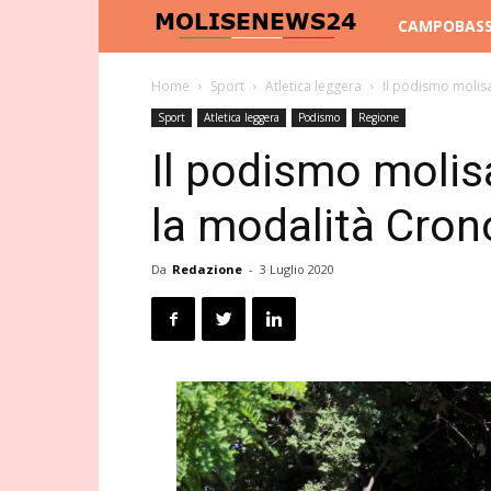
Molise
CAMPOBAS
News
Home
Sport
Atletica leggera
Il podismo molisa
Sport
Atletica leggera
Podismo
Regione
24
Il podismo molis
la modalità Cron
Da
Redazione
-
3 Luglio 2020