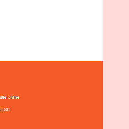
nale Online
660680