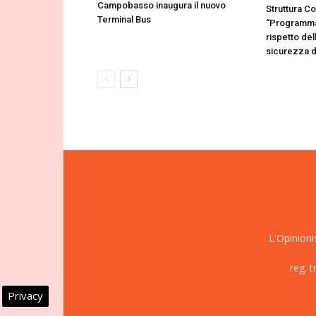
Campobasso inaugura il nuovo
Struttura C
Terminal Bus
“Programmaz
rispetto del
sicurezza de
L'Opinioni
reg. 
Privacy