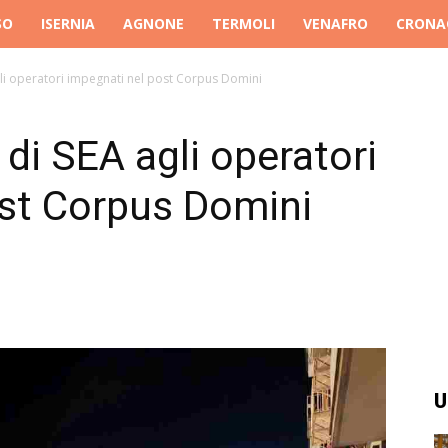
SO
ISERNIA
AGNONE
TERMOLI
VENAFRO
CRONA
gli operatori impegnati nel post Corpus Domini
 di SEA agli operatori
ost Corpus Domini
U