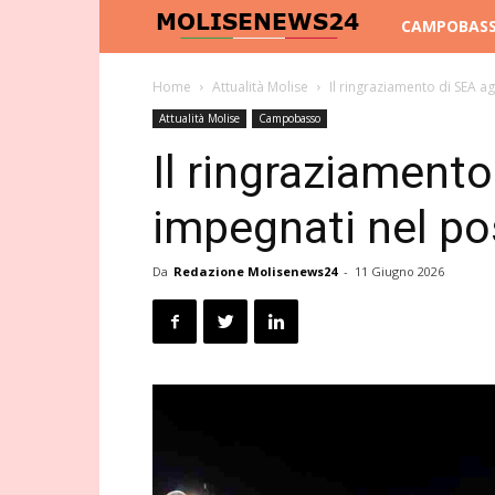
Molise
CAMPOBAS
News
Home
Attualità Molise
Il ringraziamento di SEA a
Attualità Molise
Campobasso
24
Il ringraziamento
impegnati nel p
Da
Redazione Molisenews24
-
11 Giugno 2026