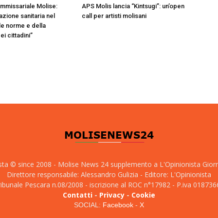
ommissariale Molise:
APS Molis lancia “Kintsugi”: un’open
ione sanitaria nel
call per artisti molisani
le norme e della
i cittadini”
sta © since 2008 - Molise News 24 supplemento a L'Opinionista Gior
Direttore responsabile: Alessandro Gulizia - Editore: L'Opinionista
tribunale Pescara n.08/2008 - iscrizione al ROC n°17982 - P.iva 01873
Contatti
-
Privacy
-
Cookie
SOCIAL:
Facebook
-
X