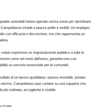
e squadre aziendali hanno operato senza sosta per ripristinare
re a Campobasso strade e piazze pulite e vivibili. Un impegno
lto con efficacia e discrezione, ma che rappresenta un
adina.
 voluto esprimere un ringraziamento pubblico a tutte le
s Domini come nel resto dell’anno, garantiscono con
abilità un servizio essenziale per la comunità.
sultato di un lavoro quotidiano, spesso invisibile, portato
 città dorme. Campobasso può contare su una squadra che,
a più ordinata, accogliente e vivibile.
'AUTORE