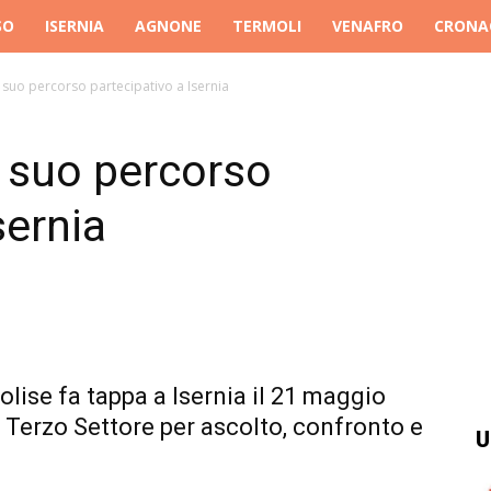
SO
ISERNIA
AGNONE
TERMOLI
VENAFRO
CRONA
il suo percorso partecipativo a Isernia
l suo percorso
sernia
olise fa tappa a Isernia il 21 maggio
 Terzo Settore per ascolto, confronto e
U