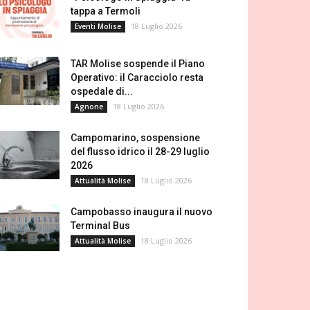
tappa a Termoli
18 Luglio 2026
Eventi Molise
TAR Molise sospende il Piano
Operativo: il Caracciolo resta
ospedale di...
18 Luglio 2026
Agnone
Campomarino, sospensione
del flusso idrico il 28-29 luglio
2026
18 Luglio 2026
Attualità Molise
Campobasso inaugura il nuovo
Terminal Bus
18 Luglio 2026
Attualità Molise