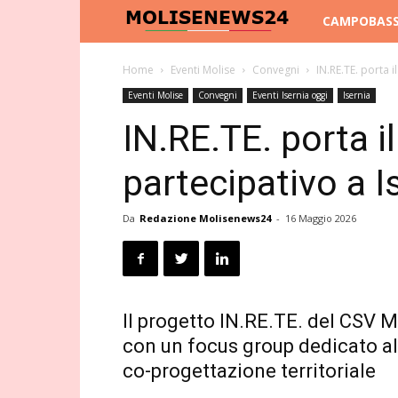
Molise
CAMPOBAS
News
Home
Eventi Molise
Convegni
IN.RE.TE. porta 
Eventi Molise
Convegni
Eventi Isernia oggi
Isernia
24
IN.RE.TE. porta i
partecipativo a I
Da
Redazione Molisenews24
-
16 Maggio 2026
Il progetto IN.RE.TE. del CSV M
con un focus group dedicato al
co-progettazione territoriale