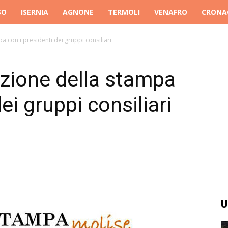
SO
ISERNIA
AGNONE
TERMOLI
VENAFRO
CRONA
 con i presidenti dei gruppi consiliari
zione della stampa
ei gruppi consiliari
U