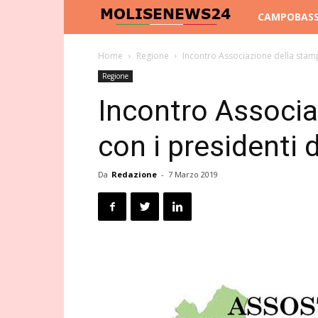
Molise
CAMPOBAS
News
Home
Regione
Incontro Associazione della stampa
Regione
24
Incontro Associa
con i presidenti d
Da
Redazione
-
7 Marzo 2019