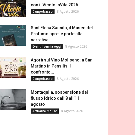
con il Vicolo InVita 2026
8 Agosto 2026
Campobasso
Sant’Elena Sannita, il Museo del
Profumo apre le porte alla
narrativa
8 Agosto 2026
Eventi Isernia oggi
Agorà sul Vino Molisano: a San
Martino in Pensilis il
confronto...
8 Agosto 2026
Campobasso
Montaquila, sospensione del
flusso idrico dall’8 all’11
agosto
8 Agosto 2026
Attualità Molise