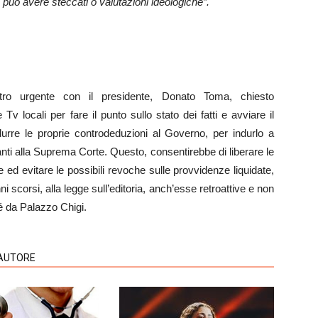
 può avere steccati o valutazioni ideologiche”.
ntro urgente con il presidente, Donato Toma, chiesto
Tv locali per fare il punto sullo stato dei fatti e avviare il
urre le proprie controdeduzioni al Governo, per indurlo a
nti alla Suprema Corte. Questo, consentirebbe di liberare le
 ed evitare le possibili revoche sulle provvidenze liquidate,
nni scorsi, alla legge sull’editoria, anch’esse retroattive e non
é da Palazzo Chigi.
'AUTORE