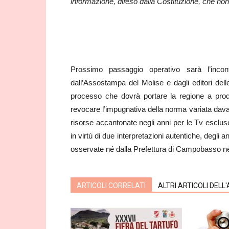
informazione, difeso dalla Costituzione, che non
Prossimo passaggio operativo sarà l’inco
dall’Assostampa del Molise e dagli editori delle 
processo che dovrà portare la regione a prod
revocare l’impugnativa della norma variata dava
risorse accantonate negli anni per le Tv escluse
in virtù di due interpretazioni autentiche, degli a
osservate né dalla Prefettura di Campobasso n
ARTICOLI CORRELATI
ALTRI ARTICOLI DELL