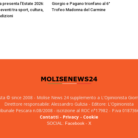
a presenta l’Estate 2026:
Giorgio e Pagano trionfano al 6°
eventi tra sport, cultura,
Trofeo Madonna del Carmine
adizioni
sta © since 2008 - Molise News 24 supplemento a L'Opinionista Gior
Direttore responsabile: Alessandro Gulizia - Editore: L'Opinionista
tribunale Pescara n.08/2008 - iscrizione al ROC n°17982 - P.iva 01873
Contatti
-
Privacy
-
Cookie
SOCIAL:
Facebook
-
X