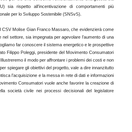
) sia rispetto all’incentivazione di comportamenti più
zionale per lo Sviluppo Sostenibile (SNSvS).
e del CSV Molise Gian Franco Massaro, che evidenzierà come
ve nel settore, sia impegnata per agevolare l’aumento di una
gliamo far conoscere il sistema energetico e le prospettive
egato Filippo Poleggi, presidente del Movimento Consumatori
lustreremo il modo per affrontare i problemi dei costi e non
r spiegare gli obiettivi del progetto, vale a dire innanzitutto
sca l’acquisizione e la messa in rete di dati e informazioni
ovimento Consumatori vuole anche favorire la creazione di
lla società civile nei processi decisionali del legislatore