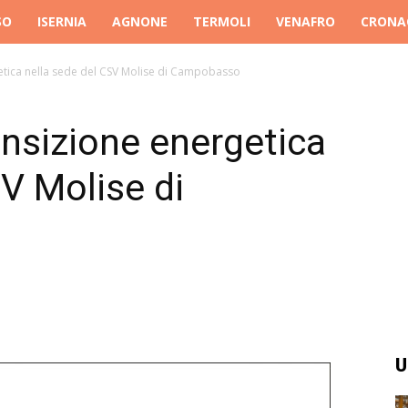
SO
ISERNIA
AGNONE
TERMOLI
VENAFRO
CRONA
getica nella sede del CSV Molise di Campobasso
ansizione energetica
SV Molise di
U