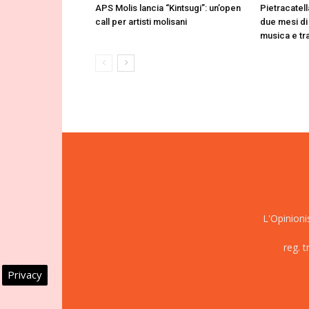
APS Molis lancia “Kintsugi”: un’open
Pietracatell
call per artisti molisani
due mesi di 
musica e tr
L'Opinioni
reg. 
Privacy