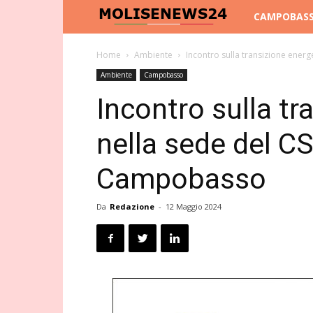
Molise
CAMPOBAS
News
Home
Ambiente
Incontro sulla transizione ener
Ambiente
Campobasso
24
Incontro sulla tr
nella sede del C
Campobasso
Da
Redazione
-
12 Maggio 2024