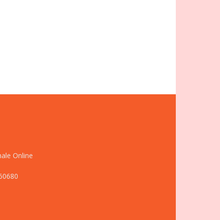
nale Online
660680