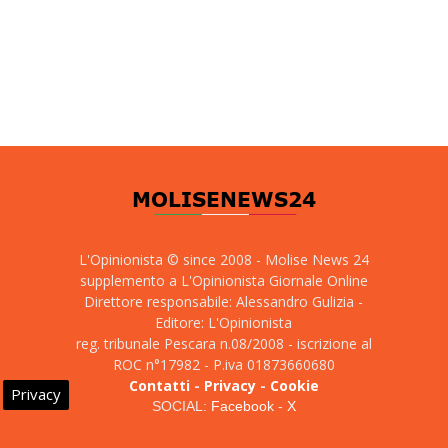
L'Opinionista © since 2008 - Molise News 24
supplemento a L'Opinionista Giornale Online
Direttore responsabile: Alessandro Gulizia -
Editore: L'Opinionista
reg. tribunale Pescara n.08/2008 - iscrizione al
ROC n°17982 - P.iva 01873660680
Contatti
-
Privacy
-
Cookie
Privacy
SOCIAL:
Facebook
-
X