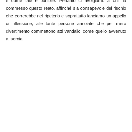
e come tale è punibile. Pertanto ci rivolgiamo a chi ha
commesso questo reato, affinché sia consapevole del rischio
che correrebbe nel ripeterlo e soprattutto lanciamo un appello
di riflessione, alle tante persone annoiate che per mero
divertimento commettono atti vandalici come quello avvenuto
a Isernia.