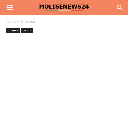
Home
Cronaca
Cronaca
Isernia