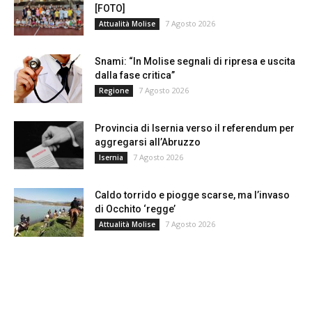
[FOTO]
7 Agosto 2026
Attualità Molise
Snami: “In Molise segnali di ripresa e uscita
dalla fase critica”
7 Agosto 2026
Regione
Provincia di Isernia verso il referendum per
aggregarsi all’Abruzzo
7 Agosto 2026
Isernia
Caldo torrido e piogge scarse, ma l’invaso
di Occhito ‘regge’
7 Agosto 2026
Attualità Molise