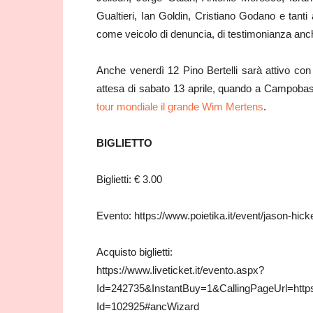
Gualtieri, Ian Goldin, Cristiano Godano e tanti a
come veicolo di denuncia, di testimonianza anc
Anche venerdì 12 Pino Bertelli sarà attivo con 
attesa di sabato 13 aprile, quando a Campobasso
tour mondiale il grande Wim Mertens
.
BIGLIETTO
Biglietti: € 3.00
Evento: https://www.poietika.it/event/jason-hicke
Acquisto biglietti:
https://www.liveticket.it/evento.aspx?
Id=242735&InstantBuy=1&CallingPageUrl=https:
Id=102925#ancWizard