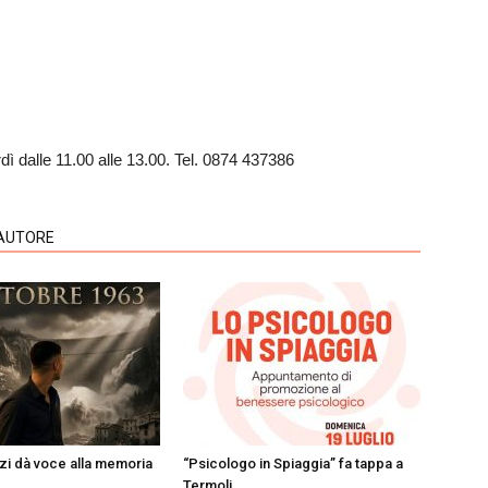
dì dalle 11.00 alle 13.00. Tel. 0874 437386
'AUTORE
i dà voce alla memoria
“Psicologo in Spiaggia” fa tappa a
Termoli