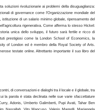
a soluzioni rivoluzionarie ai problemi della disuguaglianza:
nazionali di governance come l’Organizzazione mondiale del
 istituzione di un salario minimo globale, ripensamento del
i nell’agricoltura rigenerativa. Come afferma lo stesso Hickel:
storia unica dello sviluppo, il futuro sarà fertile e ricco di
tituti prestigiosi come la London School of Economics, la
ersity of London ed è membro della Royal Society of Arts.
ose testate online. Altrettanto importante il suo libro del
tri, di conversazioni e dialoghi tra il locale e il globale, tra
ui la parola è stata declinata nelle sue varie sfaccettature
cCurry, Adonis, Umberto Galimberti, Pupi Avati, Tahar Ben
im Nasrallah, Vito Mancuso, Valerio Magrelli, Mariangela