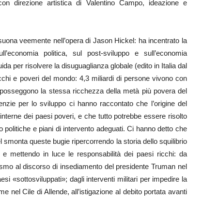
on direzione artistica di Valentino Campo, ideazione e
risuona veemente nell’opera di Jason Hickel: ha incentrato la
ll’economia politica, sul post-sviluppo e sull’economia
da per risolvere la disuguaglianza globale (edito in Italia dal
icchi e poveri del mondo: 4,3 miliardi di persone vivono con
i posseggono la stessa ricchezza della metà più povera del
enzie per lo sviluppo ci hanno raccontato che l’origine del
 interne dei paesi poveri, e che tutto potrebbe essere risolto
o politiche e piani di intervento adeguati. Ci hanno detto che
l smonta queste bugie ripercorrendo la storia dello squilibrio
 e mettendo in luce le responsabilità dei paesi ricchi: da
lismo al discorso di insediamento del presidente Truman nel
si «sottosviluppati»; dagli interventi militari per impedire la
e nel Cile di Allende, all’istigazione al debito portata avanti