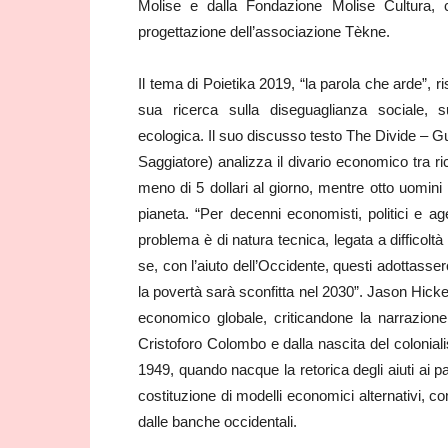
Molise e dalla Fondazione Molise Cultura, c
progettazione dell’associazione Tèkne.
Il tema di Poietika 2019, “la parola che arde”, 
sua ricerca sulla diseguaglianza sociale, su
ecologica. Il suo discusso testo The Divide – Gui
Saggiatore) analizza il divario economico tra r
meno di 5 dollari al giorno, mentre otto uomin
pianeta. “Per decenni economisti, politici e ag
problema è di natura tecnica, legata a difficoltà
se, con l’aiuto dell’Occidente, questi adottasser
la povertà sarà sconfitta nel 2030”. Jason Hicke
economico globale, criticandone la narrazione
Cristoforo Colombo e dalla nascita del colonia
1949, quando nacque la retorica degli aiuti ai pae
costituzione di modelli economici alternativi, com
dalle banche occidentali.