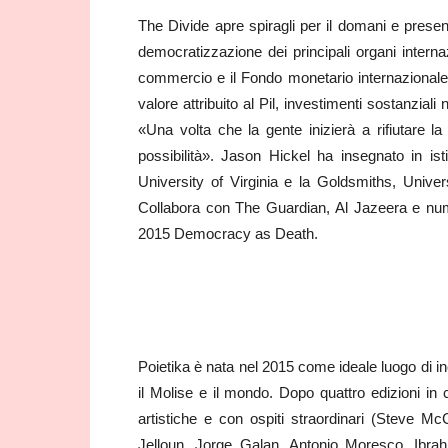
The Divide apre spiragli per il domani e present
democratizzazione dei principali organi inter
commercio e il Fondo monetario internazionale,
valore attribuito al Pil, investimenti sostanzial
«Una volta che la gente inizierà a rifiutare la 
possibilità». Jason Hickel ha insegnato in is
University of Virginia e la Goldsmiths, Univ
Collabora con The Guardian, Al Jazeera e numer
2015 Democracy as Death.
Poietika è nata nel 2015 come ideale luogo di incon
il Molise e il mondo. Dopo quattro edizioni in c
artistiche e con ospiti straordinari (Steve M
Jelloun, Jorge Galan, Antonio Moresco, Ibrah