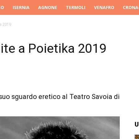
SO
ISERNIA
AGNONE
TERMOLI
VENAFRO
CRONA
ka 2019
ite a Poietika 2019
l suo sguardo eretico al Teatro Savoia di
U