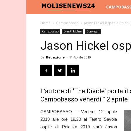
Molise
CAMPOBAS
News
Home
Campobasso
Jason Hickel ospite a Poieti
Campobasso
Eventi Molise
Convegni
24
Jason Hickel osp
Da
Redazione
-
11 Aprile 2019
L’autore di ‘The Divide’ porta i
Campobasso venerdì 12 aprile
CAMPOBASSO – Venerdì 12 aprile
2019 alle ore 18.30 al Teatro Savoia
ospite di Poietika 2019 sarà Jason