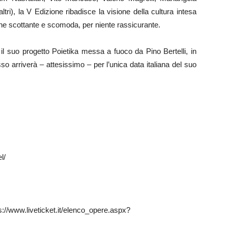
ltri), la V Edizione ribadisce la visione della cultura intesa
he scottante e scomoda, per niente rassicurante.
il suo progetto Poietika messa a fuoco da Pino Bertelli, in
 arriverà – attesissimo – per l’unica data italiana del suo
l/
//www.liveticket.it/elenco_opere.aspx?