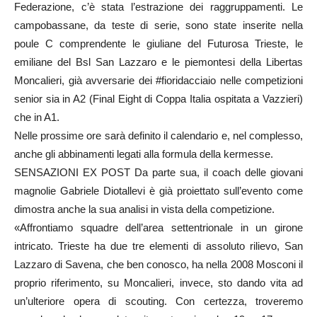
Federazione, c’è stata l’estrazione dei raggruppamenti. Le
campobassane, da teste di serie, sono state inserite nella
poule C comprendente le giuliane del Futurosa Trieste, le
emiliane del Bsl San Lazzaro e le piemontesi della Libertas
Moncalieri, già avversarie dei #fioridacciaio nelle competizioni
senior sia in A2 (Final Eight di Coppa Italia ospitata a Vazzieri)
che in A1.
Nelle prossime ore sarà definito il calendario e, nel complesso,
anche gli abbinamenti legati alla formula della kermesse.
SENSAZIONI EX POST Da parte sua, il coach delle giovani
magnolie Gabriele Diotallevi è già proiettato sull’evento come
dimostra anche la sua analisi in vista della competizione.
«Affrontiamo squadre dell’area settentrionale in un girone
intricato. Trieste ha due tre elementi di assoluto rilievo, San
Lazzaro di Savena, che ben conosco, ha nella 2008 Mosconi il
proprio riferimento, su Moncalieri, invece, sto dando vita ad
un’ulteriore opera di scouting. Con certezza, troveremo