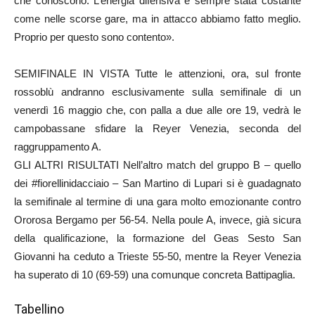
che conoscono. L’energia difensiva è sempre stata costante
come nelle scorse gare, ma in attacco abbiamo fatto meglio.
Proprio per questo sono contento».
SEMIFINALE IN VISTA Tutte le attenzioni, ora, sul fronte
rossoblù andranno esclusivamente sulla semifinale di un
venerdì 16 maggio che, con palla a due alle ore 19, vedrà le
campobassane sfidare la Reyer Venezia, seconda del
raggruppamento A.
GLI ALTRI RISULTATI Nell’altro match del gruppo B – quello
dei #fiorellinidacciaio – San Martino di Lupari si è guadagnato
la semifinale al termine di una gara molto emozionante contro
Ororosa Bergamo per 56-54. Nella poule A, invece, già sicura
della qualificazione, la formazione del Geas Sesto San
Giovanni ha ceduto a Trieste 55-50, mentre la Reyer Venezia
ha superato di 10 (69-59) una comunque concreta Battipaglia.
Tabellino