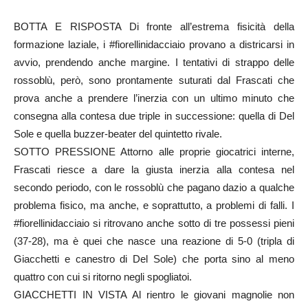
BOTTA E RISPOSTA Di fronte all’estrema fisicità della
formazione laziale, i #fiorellinidacciaio provano a districarsi in
avvio, prendendo anche margine. I tentativi di strappo delle
rossoblù, però, sono prontamente suturati dal Frascati che
prova anche a prendere l’inerzia con un ultimo minuto che
consegna alla contesa due triple in successione: quella di Del
Sole e quella buzzer-beater del quintetto rivale.
SOTTO PRESSIONE Attorno alle proprie giocatrici interne,
Frascati riesce a dare la giusta inerzia alla contesa nel
secondo periodo, con le rossoblù che pagano dazio a qualche
problema fisico, ma anche, e soprattutto, a problemi di falli. I
#fiorellinidacciaio si ritrovano anche sotto di tre possessi pieni
(37-28), ma è quei che nasce una reazione di 5-0 (tripla di
Giacchetti e canestro di Del Sole) che porta sino al meno
quattro con cui si ritorno negli spogliatoi.
GIACCHETTI IN VISTA Al rientro le giovani magnolie non