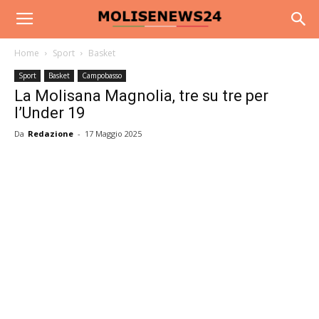
Home
Sport
Basket
Sport
Basket
Campobasso
La Molisana Magnolia, tre su tre per
l’Under 19
Da
Redazione
-
17 Maggio 2025