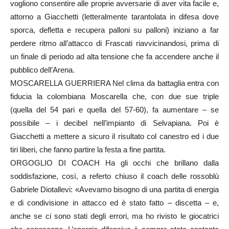
vogliono consentire alle proprie avversarie di aver vita facile e,
attorno a Giacchetti (letteralmente tarantolata in difesa dove
sporca, defletta e recupera palloni su palloni) iniziano a far
perdere ritmo all’attacco di Frascati riavvicinandosi, prima di
un finale di periodo ad alta tensione che fa accendere anche il
pubblico dell’Arena.
MOSCARELLA GUERRIERA Nel clima da battaglia entra con
fiducia la colombiana Moscarella che, con due sue triple
(quella del 54 pari e quella del 57-60), fa aumentare – se
possibile – i decibel nell’impianto di Selvapiana. Poi è
Giacchetti a mettere a sicuro il risultato col canestro ed i due
tiri liberi, che fanno partire la festa a fine partita.
ORGOGLIO DI COACH Ha gli occhi che brillano dalla
soddisfazione, così, a referto chiuso il coach delle rossoblù
Gabriele Diotallevi: «Avevamo bisogno di una partita di energia
e di condivisione in attacco ed è stato fatto – discetta – e,
anche se ci sono stati degli errori, ma ho rivisto le giocatrici