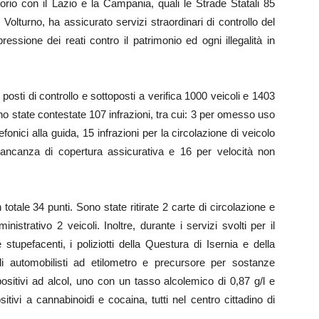
orio con il Lazio e la Campania, quali le Strade Statali 85
olturno, ha assicurato servizi straordinari di controllo del
epressione dei reati contro il patrimonio ed ogni illegalità in
3 posti di controllo e sottoposti a verifica 1000 veicoli e 1403
ono state contestate 107 infrazioni, tra cui: 3 per omesso uso
efonici alla guida, 15 infrazioni per la circolazione di veicolo
ancanza di copertura assicurativa e 16 per velocità non
n totale 34 punti. Sono state ritirate 2 carte di circolazione e
strativo 2 veicoli. Inoltre, durante i servizi svolti per il
e stupefacenti, i poliziotti della Questura di Isernia e della
i automobilisti ad etilometro e precursore per sostanze
ositivi ad alcol, uno con un tasso alcolemico di 0,87 g/l e
ositivi a cannabinoidi e cocaina, tutti nel centro cittadino di