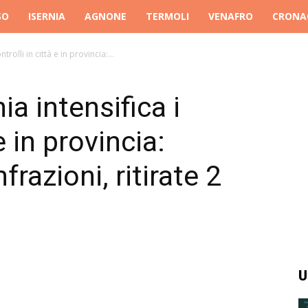
SO
ISERNIA
AGNONE
TERMOLI
VENAFRO
CRONA
ntrolli in città e in provincia:...
nia intensifica i
e in provincia:
razioni, ritirate 2
U