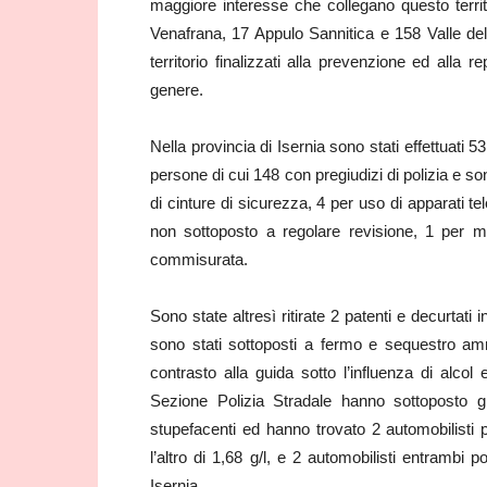
maggiore interesse che collegano questo territ
Venafrana, 17 Appulo Sannitica e 158 Valle del V
territorio finalizzati alla prevenzione ed alla r
genere.
Nella provincia di Isernia sono stati effettuati 5
persone di cui 148 con pregiudizi di polizia e s
di cinture di sicurezza, 4 per uso di apparati tel
non sottoposto a regolare revisione, 1 per m
commisurata.
Sono state altresì ritirate 2 patenti e decurtati i
sono stati sottoposti a fermo e sequestro ammini
contrasto alla guida sotto l’influenza di alcol 
Sezione Polizia Stradale hanno sottoposto gl
stupefacenti ed hanno trovato 2 automobilisti p
l’altro di 1,68 g/l, e 2 automobilisti entrambi p
Isernia.