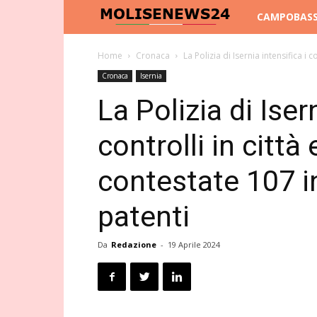
Molise
CAMPOBAS
News
Home
Cronaca
La Polizia di Isernia intensifica i co
Cronaca
Isernia
24
La Polizia di Iser
controlli in città 
contestate 107 inf
patenti
Da
Redazione
-
19 Aprile 2024