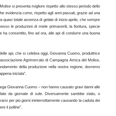
se si presenta migliore rispetto allo stesso periodo dello
he evidenzia come, rispetto agli anni passati, grazie ad una
a quasi totale assenza di gelate di inizio aprile, che sempre
so le produzioni di miele primaverili, la fioritura, specie
e ha consentito, fino ad ora, alle api di condurre una buona
delle api, che si celebra oggi, Giovanna Cuomo, produttrice
ell’associazione Agrimercato di Campagna Amica del Molise,
’andamento della produzione nella nostra regione, dovremo
appena iniziata”.
spiega Giovanna Cuomo – non hanno causato gravi danni alle
llate da giornate di sole. Diversamente sarebbe stato, o
arsi per più giorni ininterrottamente causando la caduta dei
re il polline”.