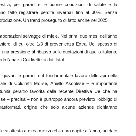
stivi, per garantire le buone condizioni di salute e la
no fatto registrare perdite invernali fino al 30%. Senza
 produzione. Un trend proseguito di fatto anche nel 2025.
mportazioni selvagge di miele. Nei primi due mesi dell’anno
traniero, di cui oltre 1/3 di provenienza Extra Ue, spesso di
 una pressione al ribasso sulle quotazioni di quello italiano,
o l’analisi Coldiretti su dati Istat.
giovani e garantire il fondamentale lavoro delle api nelle
ale di Coldiretti Molise, Aniello Ascolese – è importante
tunità peraltro favorita dalla recente Direttiva Ue che ha
 se – precisa – non è purtroppo ancora previsto l’obbligo di
i trasformati, origine che solo alcune aziende dichiarano
ele si attesta a circa mezzo chilo pro capite all’anno, un dato