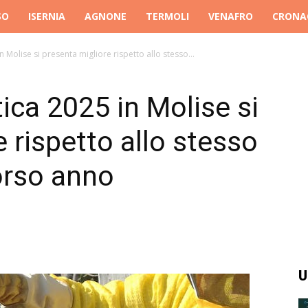
SO
ISERNIA
AGNONE
TERMOLI
VENAFRO
CRONA
n Molise si presenta migliore rispetto allo stesso...
ica 2025 in Molise si
 rispetto allo stesso
orso anno
U