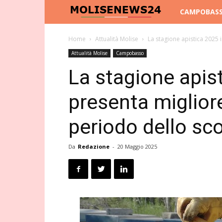
Molise
CAMPOBAS
News
Home
Attualità Molise
La stagione apistica 2025 i
Attualità Molise
Campobasso
24
La stagione apist
presenta migliore
periodo dello sc
Da
Redazione
-
20 Maggio 2025