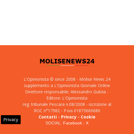
L'Opinionista © since 2008 - Molise News 24
supplemento a L'Opinionista Giornale Online
Direttore responsabile: Alessandro Gulizia -
Editore: L'Opinionista
reg. tribunale Pescara n.08/2008 - iscrizione al
ROC n°17982 - P.iva 01873660680
Contatti
-
Privacy
-
Cookie
Privacy
SOCIAL:
Facebook
-
X