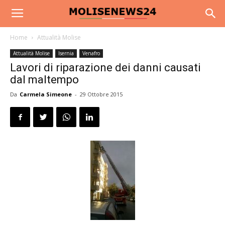
Home
Attualità Molise
Attualità Molise
Isernia
Venafro
Lavori di riparazione dei danni causati
dal maltempo
Da
Carmela Simeone
-
29 Ottobre 2015