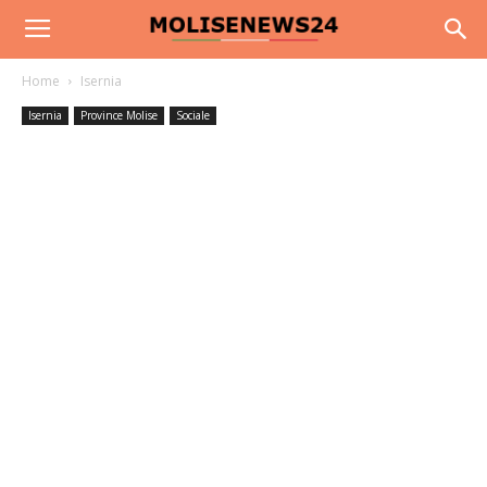
Home
Isernia
Isernia
Province Molise
Sociale