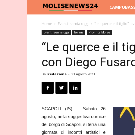
Molise
CAMPOBAS
News
Home
Eventi Isernia oggi
“Le querce e il tiglio”, 
Eventi Isernia oggi
Isernia
Province Molise
24
“Le querce e il ti
con Diego Fusaro
Da
Redazione
-
23 Agosto 2023
SCAPOLI (IS) – Sabato 26
agosto, nella suggestiva cornice
del borgo di Scapoli, si terrà una
giornata di incontri artistici e