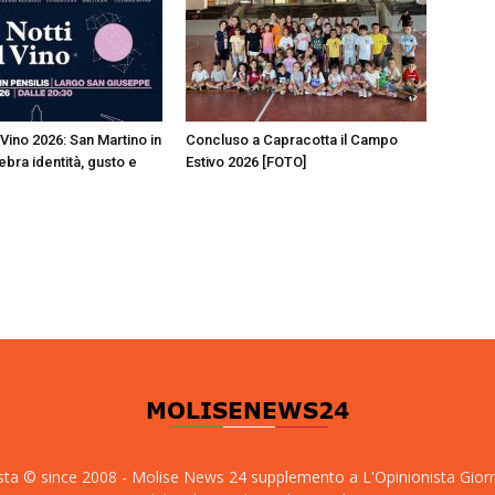
 Vino 2026: San Martino in
Concluso a Capracotta il Campo
ebra identità, gusto e
Estivo 2026 [FOTO]
sta © since 2008 - Molise News 24 supplemento a L'Opinionista Gior