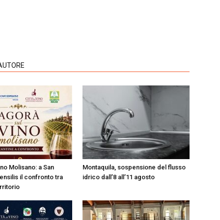
'AUTORE
ino Molisano: a San
Montaquila, sospensione del flusso
ensilis il confronto tra
idrico dall’8 all’11 agosto
rritorio