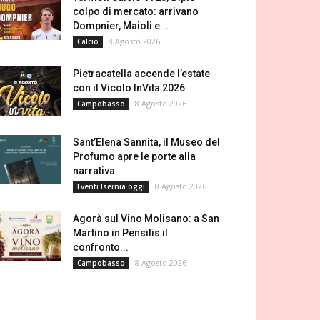
colpo di mercato: arrivano
Dompnier, Maioli e...
8 Agosto 2026
Calcio
Pietracatella accende l’estate
con il Vicolo InVita 2026
8 Agosto 2026
Campobasso
Sant’Elena Sannita, il Museo del
Profumo apre le porte alla
narrativa
8 Agosto 2026
Eventi Isernia oggi
Agorà sul Vino Molisano: a San
Martino in Pensilis il
confronto...
8 Agosto 2026
Campobasso