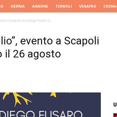
SO
ISERNIA
AGNONE
TERMOLI
VENAFRO
CRONA
evento a Scapoli con Diego Fusaro il...
glio”, evento a Scapoli
 il 26 agosto
U