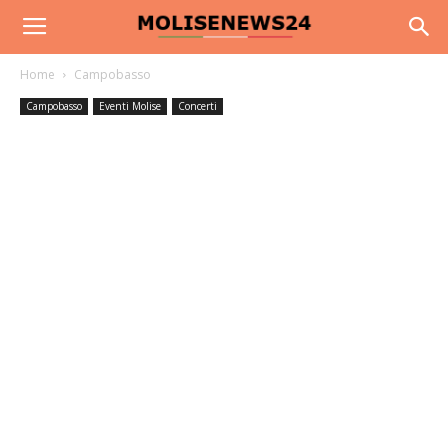
Home
Campobasso
Campobasso
Eventi Molise
Concerti