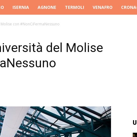
SO
ISERNIA
AGNONE
TERMOLI
VENAFRO
CRONA
del Molise con #NonCiFermaNessuno
iversità del Molise
maNessuno
U