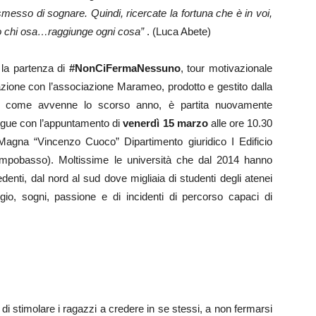
messo di sognare. Quindi, ricercate la fortuna che è in voi,
olo chi osa…raggiunge ogni cosa”
. (Luca Abete)
 la partenza di
#NonCiFermaNessuno
, tour motivazionale
razione con l’associazione Marameo, prodotto e gestito dalla
osì come avvenne lo scorso anno, è partita nuovamente
segue con l’appuntamento di
venerdì 15 marzo
alle ore 10.30
Magna “Vincenzo Cuoco” Dipartimento giuridico I Edificio
ampobasso). Moltissime le università che dal 2014 hanno
nti, dal nord al sud dove migliaia di studenti degli atenei
ggio, sogni, passione e di incidenti di percorso capaci di
 di stimolare i ragazzi a credere in se stessi, a non fermarsi