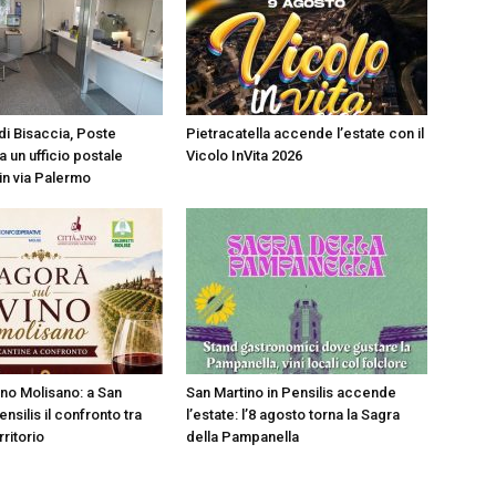
i Bisaccia, Poste
Pietracatella accende l’estate con il
va un ufficio postale
Vicolo InVita 2026
in via Palermo
ino Molisano: a San
San Martino in Pensilis accende
ensilis il confronto tra
l’estate: l’8 agosto torna la Sagra
rritorio
della Pampanella