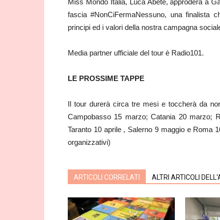
Miss Mondo Italia, Luca Abete, approderà a Gal
fascia #NonCiFermaNessuno, una finalista che 
principi ed i valori della nostra campagna social
Media partner ufficiale del tour è Radio101.
LE PROSSIME TAPPE
Il tour durerà circa tre mesi e toccherà da 
Campobasso 15 marzo; Catania 20 marzo; Reg
Taranto 10 aprile , Salerno 9 maggio e Roma 10 
organizzativi)
ARTICOLI CORRELATI
ALTRI ARTICOLI DELL