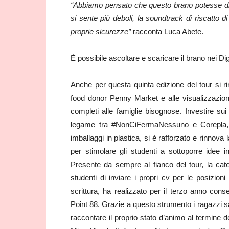
“Abbiamo pensato che questo brano potesse div
si sente più deboli, la soundtrack di riscatto d
proprie sicurezze”
racconta Luca Abete.
É possibile ascoltare e scaricare il brano nei Dig
Anche per questa quinta edizione del tour si r
food donor Penny Market e alle visualizzazioni
completi alle famiglie bisognose. Investire sui 
legame tra #NonCiFermaNessuno e Corepla, il 
imballaggi in plastica, si è rafforzato e rinnov
per stimolare gli studenti a sottoporre idee in
Presente da sempre al fianco del tour, la cate
studenti di inviare i propri cv per le posizioni
scrittura, ha realizzato per il terzo anno conse
Point 88. Grazie a questo strumento i ragazzi sa
raccontare il proprio stato d’animo al termine d