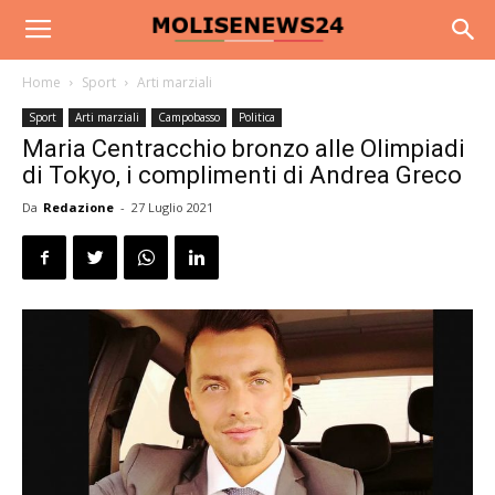
Home
Sport
Arti marziali
Sport
Arti marziali
Campobasso
Politica
Maria Centracchio bronzo alle Olimpiadi
di Tokyo, i complimenti di Andrea Greco
Da
Redazione
-
27 Luglio 2021