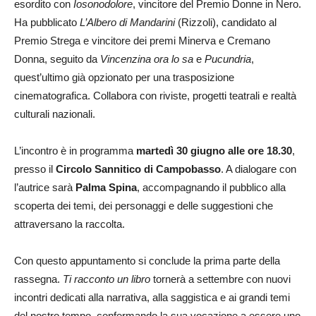
esordito con
Iosonodolore
, vincitore del Premio Donne in Nero.
Ha pubblicato
L’Albero di Mandarini
(Rizzoli), candidato al
Premio Strega e vincitore dei premi Minerva e Cremano
Donna, seguito da
Vincenzina ora lo sa
e
Pucundria
,
quest’ultimo già opzionato per una trasposizione
cinematografica. Collabora con riviste, progetti teatrali e realtà
culturali nazionali.
L’incontro è in programma
martedì 30 giugno alle ore 18.30
,
presso il
Circolo Sannitico di Campobasso
. A dialogare con
l’autrice sarà
Palma Spina
, accompagnando il pubblico alla
scoperta dei temi, dei personaggi e delle suggestioni che
attraversano la raccolta.
Con questo appuntamento si conclude la prima parte della
rassegna.
Ti racconto un libro
tornerà a settembre con nuovi
incontri dedicati alla narrativa, alla saggistica e ai grandi temi
del nostro tempo, confermando la sua vocazione a essere uno