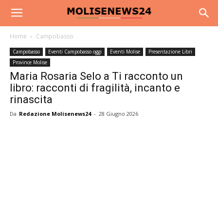
Home
Campobasso
Campobasso
Eventi Campobasso oggi
Eventi Molise
Presentazione Libri
Province Molise
Maria Rosaria Selo a Ti racconto un
libro: racconti di fragilità, incanto e
rinascita
Da
Redazione Molisenews24
-
28 Giugno 2026