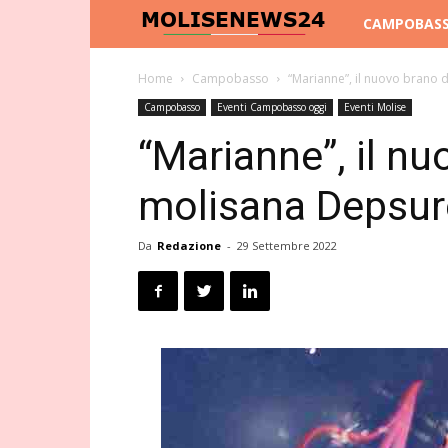
Molise
CAMPOBAS
News
Home
Campobasso
“Marianne”, il nuovo brano 
Campobasso
Eventi Campobasso oggi
Eventi Molise
24
“Marianne”, il nu
molisana Depsur
Da
Redazione
-
29 Settembre 2022