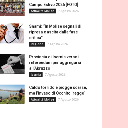
Campo Estivo 2026 [FOTO]
7 Agosto 2026
Attualità Molise
Snami: “In Molise segnali di
ripresa e uscita dalla fase
critica”
7 Agosto 2026
Regione
Provincia di Isernia verso il
referendum per aggregarsi
all’Abruzzo
7 Agosto 2026
Isernia
Caldo torrido e piogge scarse,
ma l’invaso di Occhito ‘regge’
7 Agosto 2026
Attualità Molise