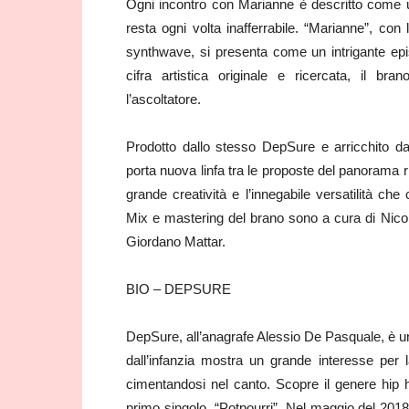
Ogni incontro con Marianne è descritto come u
resta ogni volta inafferrabile. “Marianne”, co
synthwave, si presenta come un intrigante episo
cifra artistica originale e ricercata, il br
l’ascoltatore.
Prodotto dallo stesso DepSure e arricchito d
porta nuova linfa tra le proposte del panorama 
grande creatività e l’innegabile versatilità che
Mix e mastering del brano sono a cura di Nico
Giordano Mattar.
BIO – DEPSURE
DepSure, all’anagrafe Alessio De Pasquale, è u
dall’infanzia mostra un grande interesse per 
cimentandosi nel canto. Scopre il genere hip 
primo singolo, “Potpourri”. Nel maggio del 2018 