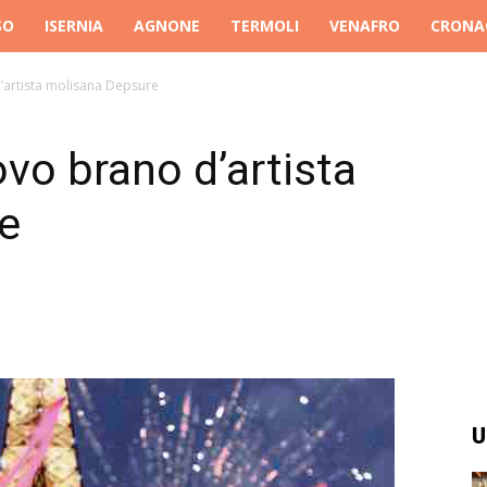
SO
ISERNIA
AGNONE
TERMOLI
VENAFRO
CRONA
d’artista molisana Depsure
ovo brano d’artista
e
U