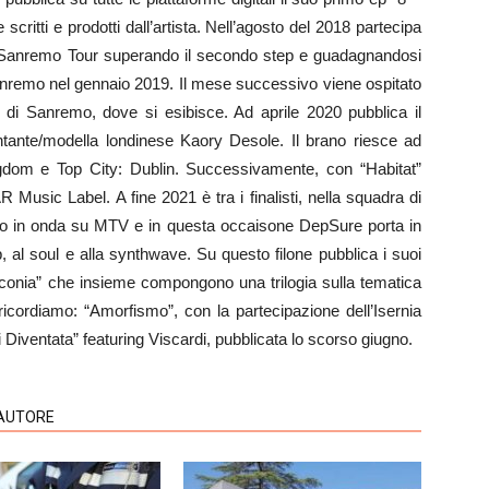
itti e prodotti dall’artista. Nell’agosto del 2018 partecipa
 Sanremo Tour superando il secondo step e guadagnandosi
i Sanremo nel gennaio 2019. Il mese successivo viene ospitato
i di Sanremo, dove si esibisce. Ad aprile 2020 pubblica il
antante/modella londinese Kaory Desole. Il brano riesce ad
ingdom e Top City: Dublin. Successivamente, con “Habitat”
 Music Label. A fine 2021 è tra i finalisti, nella squadra di
ato in onda su MTV e in questa occaisone DepSure porta in
&b, al soul e alla synthwave. Su questo filone pubblica i suoi
linconia” che insieme compongono una trilogia sulla tematica
ta ricordiamo: “Amorfismo”, con la partecipazione dell’Isernia
Diventata” featuring Viscardi, pubblicata lo scorso giugno.
'AUTORE