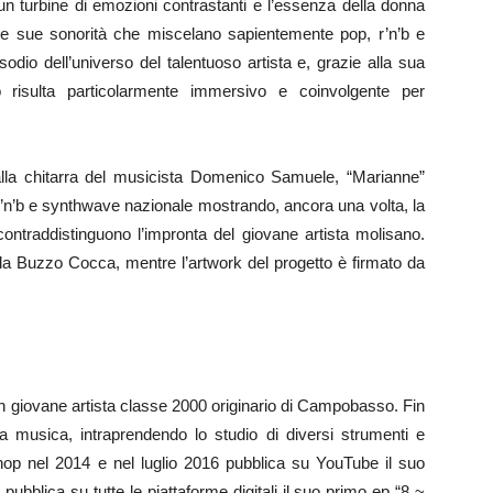
n turbine di emozioni contrastanti e l’essenza della donna
n le sue sonorità che miscelano sapientemente pop, r’n’b e
dio dell’universo del talentuoso artista e, grazie alla sua
ano risulta particolarmente immersivo e coinvolgente per
alla chitarra del musicista Domenico Samuele, “Marianne”
r’n’b e synthwave nazionale mostrando, ancora una volta, la
 contraddistinguono l’impronta del giovane artista molisano.
la Buzzo Cocca, mentre l’artwork del progetto è firmato da
n giovane artista classe 2000 originario di Campobasso. Fin
la musica, intraprendendo lo studio di diversi strumenti e
hop nel 2014 e nel luglio 2016 pubblica su YouTube il suo
pubblica su tutte le piattaforme digitali il suo primo ep “8 ~