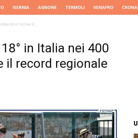
SO
ISERNIA
AGNONE
TERMOLI
VENAFRO
CRONA
stacoli e riscrive il...
18° in Italia nei 400
e il record regionale
U