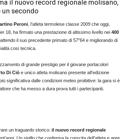
rma il nuovo record regionale molisano,
re un secondo
artino Peroni
, l’atleta termolese classe 2009 che oggi,
r 18, ha firmato una prestazione di altissimo livello nei
400
battendo il suo precedente primato di 57”64 e migliorando di
alità così tecnica.
azzamento di grande prestigio per il giovane portacolori
to Di Ciò
e unico atleta molisano presente all’edizione
iù significativa dalle condizioni meteo proibitive: la gara si è
attore che ha messo a dura prova tutti i partecipanti.
rare un traguardo storico:
il nuovo record regionale
ent’anni. Un sigillo che conferma la crescita dell’atleta e apre