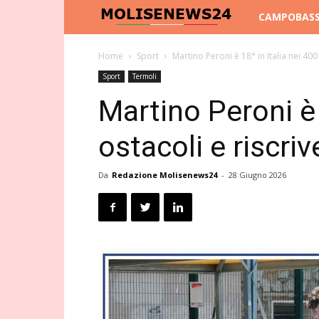
Molise
CAMPOBAS
News
Home
Sport
Martino Peroni è 18° in Italia nei 400 o
Sport
Termoli
24
Martino Peroni è 
ostacoli e riscriv
Da
Redazione Molisenews24
-
28 Giugno 2026