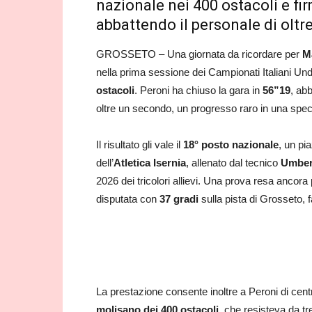
nazionale nei 400 ostacoli e fi
abbattendo il personale di olt
GROSSETO – Una giornata da ricordare per
M
nella prima sessione dei Campionati Italiani Unde
ostacoli
. Peroni ha chiuso la gara in
56”19
, ab
oltre un secondo, un progresso raro in una speci
Il risultato gli vale il
18° posto nazionale
, un pi
dell’
Atletica Isernia
, allenato dal tecnico
Umber
2026 dei tricolori allievi. Una prova resa ancora p
disputata con
37 gradi
sulla pista di Grosseto, f
La prestazione consente inoltre a Peroni di cent
molisano dei 400 ostacoli
, che resisteva da tr