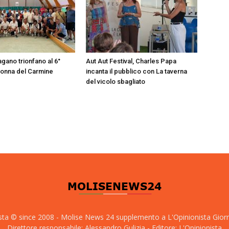
gano trionfano al 6°
Aut Aut Festival, Charles Papa
onna del Carmine
incanta il pubblico con La taverna
del vicolo sbagliato
sta © since 2008 - Molise News 24 supplemento a L'Opinionista Gior
Direttore responsabile: Alessandro Gulizia - Editore: L'Opinionista