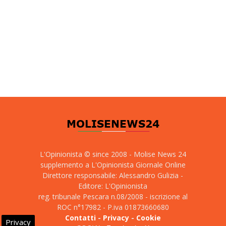
L'Opinionista © since 2008 - Molise News 24
supplemento a L'Opinionista Giornale Online
Direttore responsabile: Alessandro Gulizia -
Editore: L'Opinionista
reg. tribunale Pescara n.08/2008 - iscrizione al
ROC n°17982 - P.iva 01873660680
Contatti
-
Privacy
-
Cookie
Privacy