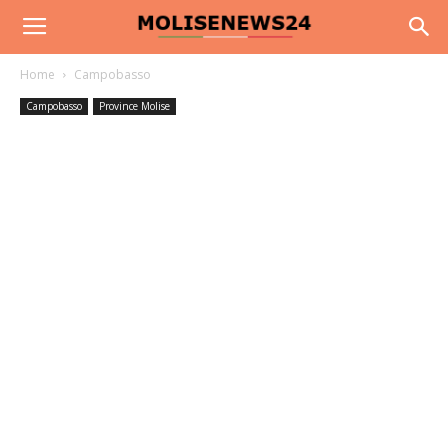
Home
Campobasso
Campobasso
Province Molise