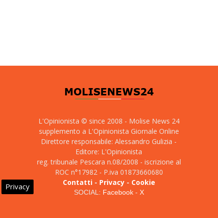
L'Opinionista © since 2008 - Molise News 24
supplemento a L'Opinionista Giornale Online
Direttore responsabile: Alessandro Gulizia -
Editore: L'Opinionista
reg. tribunale Pescara n.08/2008 - iscrizione al
ROC n°17982 - P.iva 01873660680
Contatti
-
Privacy
-
Cookie
Privacy
SOCIAL:
Facebook
-
X