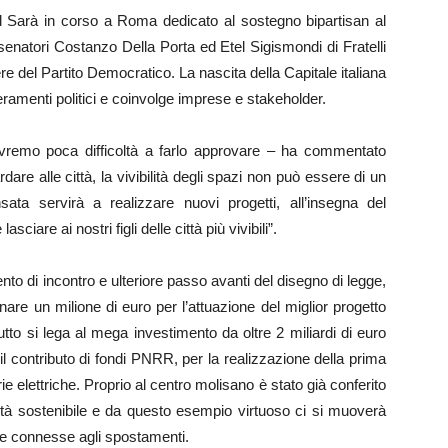
del Sarà in corso a Roma dedicato al sostegno bipartisan al
senatori Costanzo Della Porta ed Etel Sigismondi di Fratelli
ere del Partito Democratico. La nascita della Capitale italiana
ieramenti politici e coinvolge imprese e stakeholder.
 avremo poca difficoltà a farlo approvare – ha commentato
are alle città, la vivibilità degli spazi non può essere di un
ata servirà a realizzare nuovi progetti, all’insegna del
ciare ai nostri figli delle città più vivibili”.
 di incontro e ulteriore passo avanti del disegno di legge,
are un milione di euro per l’attuazione del miglior progetto
tutto si lega al mega investimento da oltre 2 miliardi di euro
 contributo di fondi PNRR, per la realizzazione della prima
rie elettriche. Proprio al centro molisano è stato già conferito
mobilità sostenibile e da questo esempio virtuoso ci si muoverà
gie connesse agli spostamenti.