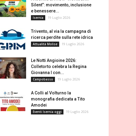
Silent”: movimento, inclusione
e benessere...
19 Luglio 2026
Isernia
Trivento, al via la campagna di
ricerca perdite sulla rete idrica
19 Luglio 2026
Attualità Molise
Le Notti Angioine 2026:
Colletorto celebra la Regina
Giovanna I con...
19 Luglio 2026
Campobasso
A Colli al Volturno la
monografia dedicata a Tito
Amodei
19 Luglio 2026
Eventi Isernia oggi