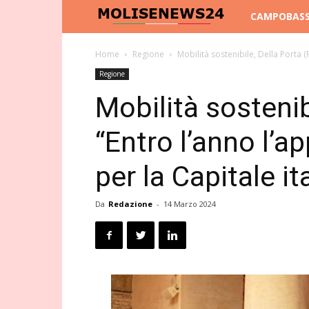
Molise
CAMPOBAS
News
Home
Regione
Mobilità sostenibile, Della Porta (F
Regione
24
Mobilità sostenibi
“Entro l’anno l’a
per la Capitale it
Da
Redazione
-
14 Marzo 2024