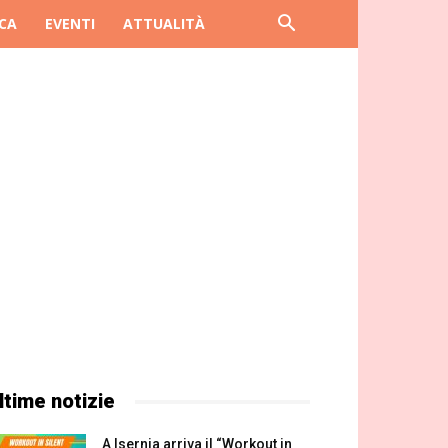
CA
EVENTI
ATTUALITÀ
ltime notizie
A Isernia arriva il “Workout in