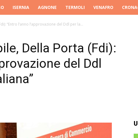
SO
ISERNIA
AGNONE
TERMOLI
VENAFRO
CRONA
di): “Entro l’anno l’approvazione del Ddl per la...
le, Della Porta (Fdi):
pprovazione del Ddl
aliana”
U